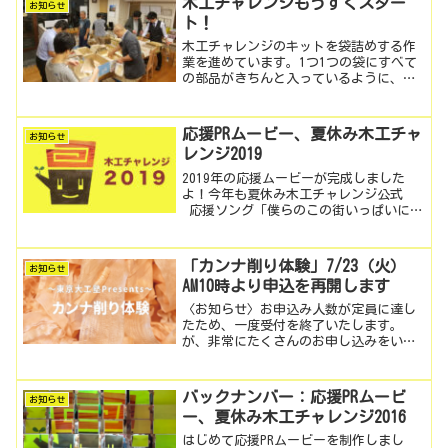
木工チャレンジもうすぐスター
お知らせ
ト！
木工チャレンジのキットを袋詰めする作
業を進めています。1つ1つの袋にすべて
の部品がきちんと入っているように、確
認しながら、木工チャレンジ実行委員の
みんなで袋詰めしていきます。大きなテ
ーブルを囲みながらぐるぐる回って袋詰
応援PRムービー、夏休み木工チャ
お知らせ
めしていきます。 この...
レンジ2019
2019年の応援ムービーが完成しました
よ！今年も夏休み木工チャレンジ公式
応援ソング「僕らのこの街いっぱいに」
にのせて、市内のお店や会社を紹介して
いますよ！また市長や教育長からも応援
をいただいています。マスコットキャラ
「カンナ削り体験」7/23（火）
お知らせ
クター「モッコちゃん...
AM10時より申込を再開します
〈お知らせ〉お申込み人数が定員に達し
たため、一度受付を終了いたします。
が、非常にたくさんのお申し込みをいた
だきましたので、参加定員数を70名に増
やして再度申込みを受け付けます！
☆☆☆☆☆☆☆☆☆☆☆☆☆☆☆☆☆☆
バックナンバー：応援PRムービ
お知らせ
☆7/23（火）AM10時よ...
ー、夏休み木工チャレンジ2016
はじめて応援PRムービーを制作しまし