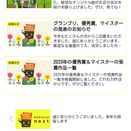
た。軽快なオリジナル曲がお店や会社を
紹介を盛り上げました。ぜひ、見てね！
グランプリ、優秀賞、マイスター
お知らせ
の発表のお知らせ
今年もたくさんの方からご応募をいただ
きました。誠にありがとうございます。
厳選なる審査のうえ、決定しましたので
発表いたします。 優秀賞「小金井市長
賞」作品名：くんせいマシーンお名前：
池尻 淳史さん（小学6年生） 優秀賞
2025年の優秀賞＆マイスターの受
お知らせ
「教育長賞」作品名：ゆめ...
賞作品一覧
2025年の優秀賞＆マイスターの受賞作品
一覧を掲載開始しました。どれも力作ば
かりです。ぜひご覧ください。
誠にありがとうございました。来年も開
催します