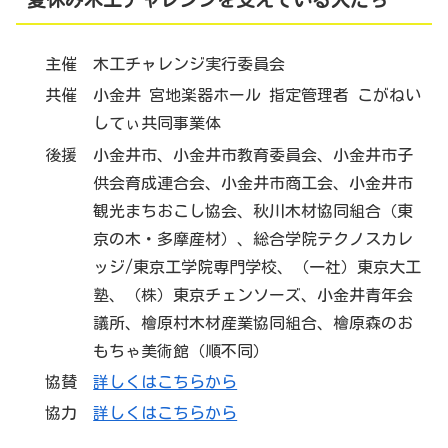
主催 木工チャレンジ実行委員会
共催 小金井 宮地楽器ホール 指定管理者 こがねい
してぃ共同事業体
後援 小金井市、小金井市教育委員会、小金井市子
供会育成連合会、小金井市商工会、小金井市
観光まちおこし協会、秋川木材協同組合（東
京の木・多摩産材）、総合学院テクノスカレ
ッジ/東京工学院専門学校、（一社）東京大工
塾、（株）東京チェンソーズ、小金井青年会
議所、檜原村木材産業協同組合、檜原森のお
もちゃ美術館（順不同）
協賛
詳しくはこちらから
協力
詳しくはこちらから