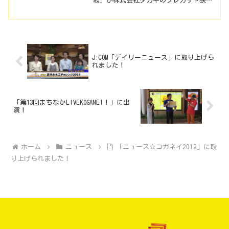
験」が株式会社タカキのプレカット狭山
工場で開催された。タカキは、建物に使
う木材や柱などをプレカットして販売
し、またキッチンや風呂、窓など家に関
する色々な資材も取り...
J:COM「デイリーニュース」に取り上げら
れました！
「第13回まちなかLIVEKOGANEI！」に出
演！
ホーム
ニュース
「ニュース☆コガネイ2019」に取
り上げられました！