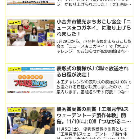
ジ」が取り上げられました！！2年連続グ
ランプリの湯澤光夏ちゃんと、ご家族に
「夏休み木工チャレンジ」のPRのお手伝
いをしていただきました。ありがとうご
小金井市観光まちおこし協会「ニ
ニュース
ざいます！また...
ュース★コガネイ」に取り上げら
れました！
6月29日から、小金井市観光まちおこし協
会の「ニュース★コガネイ」で「木工チ
ャレンジ」のお知らせが配信開始されま
した。 木工チャレンジって何？どうやっ
て参加するの？ 基本キットって何？どこ
で買えるの？ 作品ってどうつくればいい
表彰式の模様がJ:COMで放送され
ニュース
の？過去にはど...
る日程が決定！
木工チャレンジの表彰式の模様がJ:COMで
放送される日程が決定しましたので、ご
案内します。番組名ジモト応援！つなが
るNews ～府中・小金井・国分寺・たま
ろくと・武蔵野三鷹・世田谷・調布・狛
江・練馬・新座・和光～放送予定日8月31
優秀賞受賞の副賞「工場見学&ス
ニュース
日（月）午...
ウェーデントーチ製作体験」開
催。11/10にJ:COM「つながるニュ
ース」放送
​11月5日(土)、優秀賞受賞の副賞として
「工場見学&スウェーデントーチ製作体