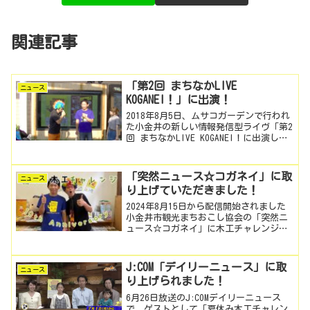
関連記事
「第2回 まちなかLIVE
ニュース
KOGANEI！」に出演！
2018年8月5日、ムサコガーデンで行われ
た小金井の新しい情報発信型ライヴ「第2
回 まちなかLIVE KOGANEI！に出演しま
した！ぜひご覧ください！！
「突然ニュース☆コガネイ」に取
ニュース
り上げていただきました！
2024年8月15日から配信開始されました
小金井市観光まちおこし協会の「突然ニ
ュース☆コガネイ」に木工チャレンジを
取り上げていただきました。ぜひ、ご覧
ください。
J:COM「デイリーニュース」に取
ニュース
り上げられました！
6月26日放送のJ:COMデイリーニュース
で、ゲストとして「夏休み木工チャレン